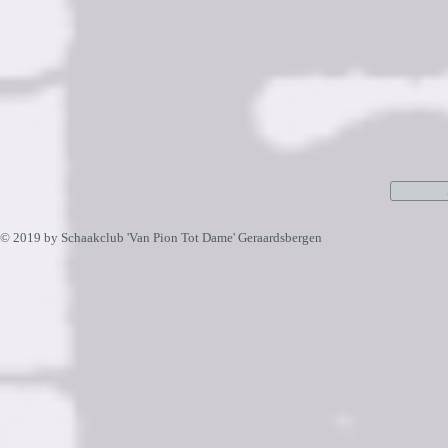
© 2019 by Schaakclub 'Van Pion Tot Dame' Geraardsbergen