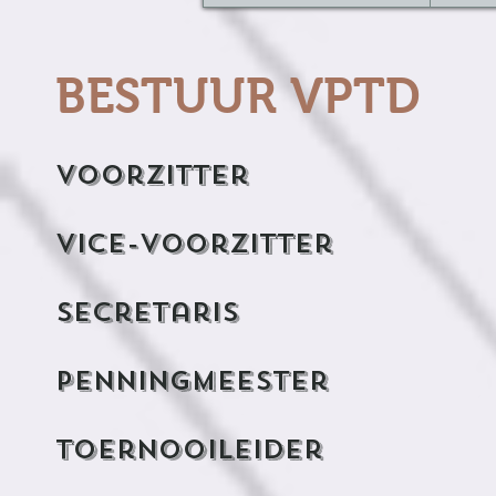
BESTUUR VPTD
Voorzitt
vice-voorzit
Secretar
Penningmees
toernooileid